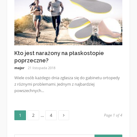
Kto jest narażony na płaskostopie
poprzeczne?
major
21 listopada 2018
Wiele osób każdego dnia zgłasza się do gabinetu ortopedy
z różnymi problemami. Jednym z najbardziej
powszechnych...
Page
Page
Page
Nawigacja
1
2
…
4
Page 1 of 4
po
Szukaj: