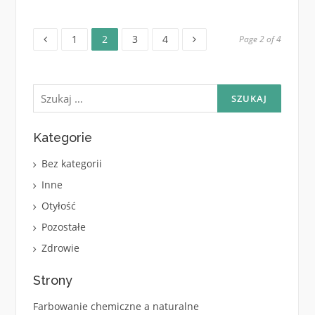
Page
Page
Page
Page
Nawigacja
1
2
3
4
Page 2 of 4
po
Szukaj:
wpisach
Kategorie
Bez kategorii
Inne
Otyłość
Pozostałe
Zdrowie
Strony
Farbowanie chemiczne a naturalne